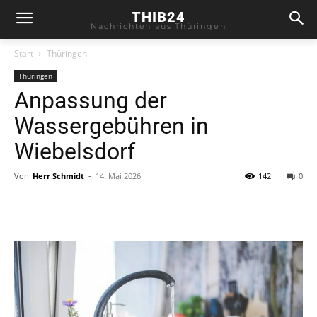
THIB24
Nachrichten aus Thüringen
Start
Thüringen
Thüringen
Anpassung der
Wassergebühren in
Wiebelsdorf
Von
Herr Schmidt
-
14. Mai 2026
142
0