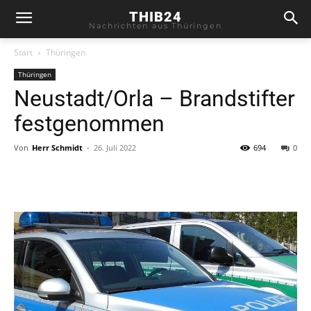
THIB24
Nachrichten aus Thüringen
Start
Thüringen
Thüringen
Neustadt/Orla – Brandstifter
festgenommen
Von
Herr Schmidt
-
26. Juli 2022
694
0