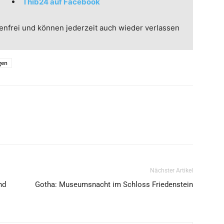
Thib24 auf Facebook
enfrei und können jederzeit auch wieder verlassen
gen
Nächster Artikel
nd
Gotha: Museumsnacht im Schloss Friedenstein