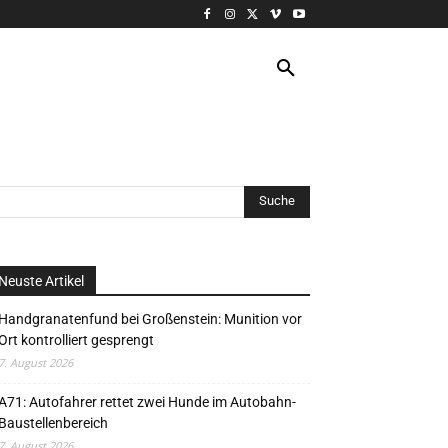
VERANSTALTUNG
MORE
Neuste Artikel
Handgranatenfund bei Großenstein: Munition vor
Ort kontrolliert gesprengt
7. August 2026
A71: Autofahrer rettet zwei Hunde im Autobahn-
Baustellenbereich
7. August 2026