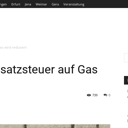
ngen
Erfurt
Jena
Weimar
Gera
Veranstaltung
THÜRINGEN
ERFURT
JENA
WEIMAR
GERA
s wird reduziert
satzsteuer auf Gas
739
0