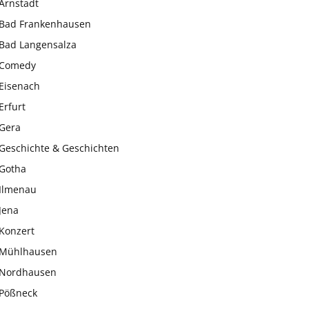
Arnstadt
Bad Frankenhausen
Bad Langensalza
Comedy
Eisenach
Erfurt
Gera
Geschichte & Geschichten
Gotha
Ilmenau
Jena
Konzert
Mühlhausen
Nordhausen
Pößneck