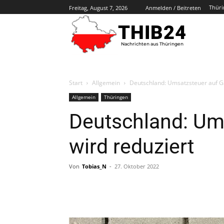
Thüri
Freitag, August 7, 2026
Anmelden / Beitreten
THIB24
Nachrichten aus Thüringen
Start
Allgemein
Deutschland: Umsatzsteuer auf Ga
Allgemein
Thüringen
Deutschland: Um
wird reduziert
Von
Tobias_N
-
27. Oktober 2022