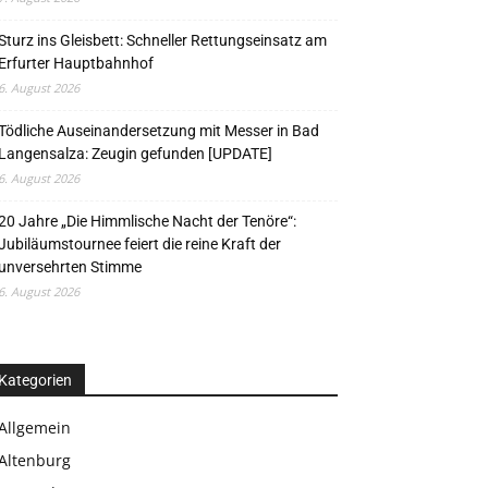
Sturz ins Gleisbett: Schneller Rettungseinsatz am
Erfurter Hauptbahnhof
6. August 2026
Tödliche Auseinandersetzung mit Messer in Bad
Langensalza: Zeugin gefunden [UPDATE]
6. August 2026
20 Jahre „Die Himmlische Nacht der Tenöre“:
Jubiläumstournee feiert die reine Kraft der
unversehrten Stimme
6. August 2026
Kategorien
Allgemein
Altenburg