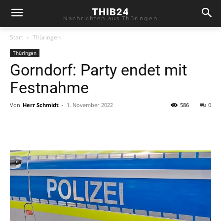
THIB24
Nachrichten aus Thüringen
Start
Thüringen
Thüringen
Gorndorf: Party endet mit
Festnahme
Von
Herr Schmidt
-
1. November 2022
586
0