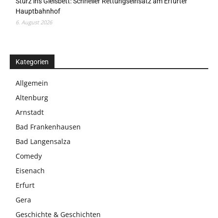
Sturz ins Gleisbett: Schneller Rettungseinsatz am Erfurter
Hauptbahnhof
6. August 2026
Kategorien
Allgemein
Altenburg
Arnstadt
Bad Frankenhausen
Bad Langensalza
Comedy
Eisenach
Erfurt
Gera
Geschichte & Geschichten