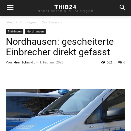
THIB24
Nachrichten aus Thüringen
Start
Thüringen
Nordhausen
Thüringen
Nordhausen
Nordhausen: gescheiterte
Einbrecher direkt gefasst
Von
Herr Schmidt
-
1. Februar 2023
632
0