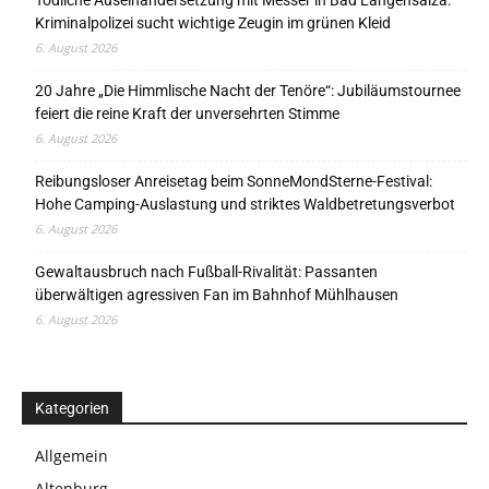
Tödliche Auseinandersetzung mit Messer in Bad Langensalza:
Kriminalpolizei sucht wichtige Zeugin im grünen Kleid
6. August 2026
20 Jahre „Die Himmlische Nacht der Tenöre“: Jubiläumstournee
feiert die reine Kraft der unversehrten Stimme
6. August 2026
Reibungsloser Anreisetag beim SonneMondSterne-Festival:
Hohe Camping-Auslastung und striktes Waldbetretungsverbot
6. August 2026
Gewaltausbruch nach Fußball-Rivalität: Passanten
überwältigen agressiven Fan im Bahnhof Mühlhausen
6. August 2026
Kategorien
Allgemein
Altenburg