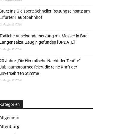
Sturz ins Gleisbett: Schneller Rettungseinsatz am
Erfurter Hauptbahnhof
6. August 2026
Tödliche Auseinandersetzung mit Messer in Bad
Langensalza: Zeugin gefunden [UPDATE]
6. August 2026
20 Jahre „Die Himmlische Nacht der Tenöre“:
Jubiläumstournee feiert die reine Kraft der
unversehrten Stimme
6. August 2026
Kategorien
Allgemein
Altenburg