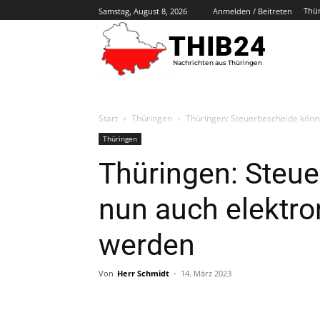
Thü
Samstag, August 8, 2026
Anmelden / Beitreten
THIB24
Nachrichten aus Thüringen
Start
Thüringen
Thüringen: Steuerbescheide könn
Thüringen
Thüringen: Steu
nun auch elektro
werden
Von
Herr Schmidt
-
14. März 2023