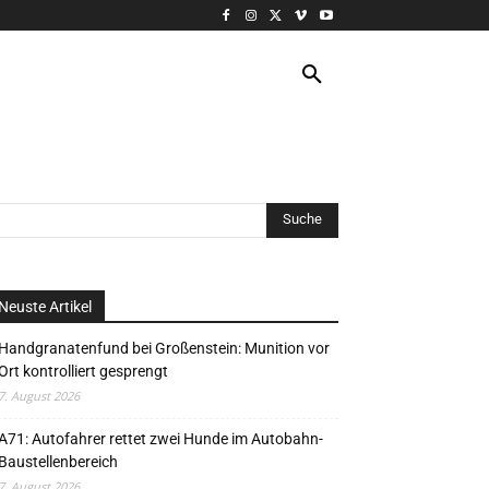
VERANSTALTUNG
MORE
Neuste Artikel
Handgranatenfund bei Großenstein: Munition vor
Ort kontrolliert gesprengt
7. August 2026
A71: Autofahrer rettet zwei Hunde im Autobahn-
Baustellenbereich
7. August 2026