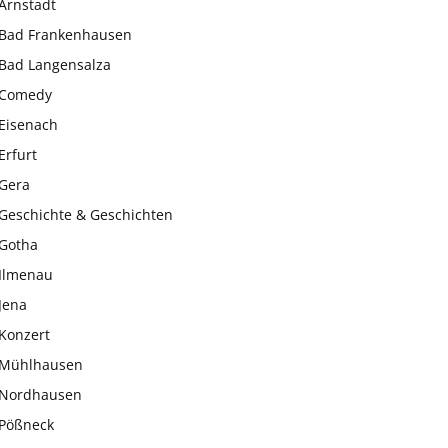
Arnstadt
Bad Frankenhausen
Bad Langensalza
Comedy
Eisenach
Erfurt
Gera
Geschichte & Geschichten
Gotha
Ilmenau
Jena
Konzert
Mühlhausen
Nordhausen
Pößneck