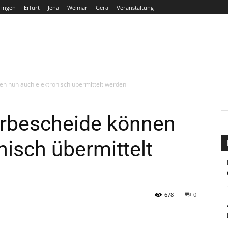
ringen
Erfurt
Jena
Weimar
Gera
Veranstaltung
THÜRINGEN
ERFURT
JENA
WEIMAR
GERA
en nun auch elektronisch übermittelt werden
erbescheide können
nisch übermittelt
678
0