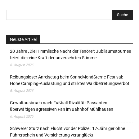
Neuste Artikel
20 Jahre „Die Himmlische Nacht der Tenöre“: Jubiläumstournee
feiert die reine Kraft der unversehrten Stimme
6. August 2026
Reibungsloser Anreisetag beim SonneMondSterne-Festival:
Hohe Camping-Auslastung und striktes Waldbetretungsverbot
6. August 2026
Gewaltausbruch nach Fußball-Rivalität: Passanten
überwältigen agressiven Fan im Bahnhof Mühlhausen
6. August 2026
Schwerer Sturz nach Flucht vor der Polizei: 17-Jähriger ohne
Führerschein und Versicherung verunglückt