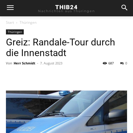
THIB24
Nachrichten aus Thüringen
Start
Thüringen
Thüringen
Greiz: Randale-Tour durch
die Innenstadt
Von
Herr Schmidt
-
7. August 2023
687
0