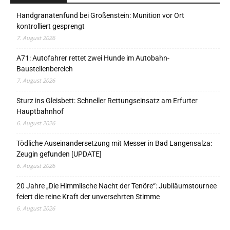
Handgranatenfund bei Großenstein: Munition vor Ort
kontrolliert gesprengt
7. August 2026
A71: Autofahrer rettet zwei Hunde im Autobahn-
Baustellenbereich
7. August 2026
Sturz ins Gleisbett: Schneller Rettungseinsatz am Erfurter
Hauptbahnhof
6. August 2026
Tödliche Auseinandersetzung mit Messer in Bad Langensalza:
Zeugin gefunden [UPDATE]
6. August 2026
20 Jahre „Die Himmlische Nacht der Tenöre“: Jubiläumstournee
feiert die reine Kraft der unversehrten Stimme
6. August 2026