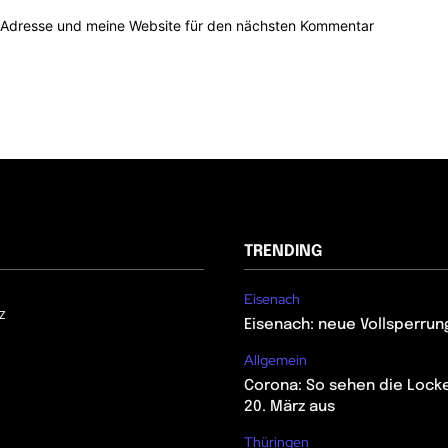
-Adresse und meine Website für den nächsten Kommentar
TRENDING
Eisenach
z
Eisenach: neue Vollsperrun
Allgemein
Corona: So sehen die Lock
20. März aus
Thüringen