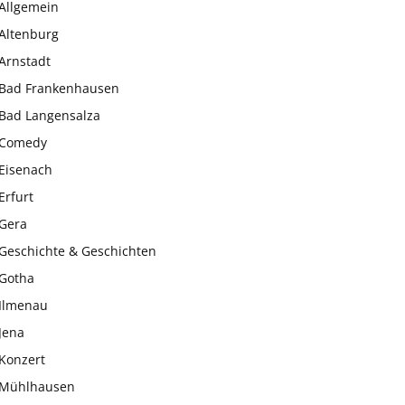
Allgemein
Altenburg
Arnstadt
Bad Frankenhausen
Bad Langensalza
Comedy
Eisenach
Erfurt
Gera
Geschichte & Geschichten
Gotha
Ilmenau
Jena
Konzert
Mühlhausen