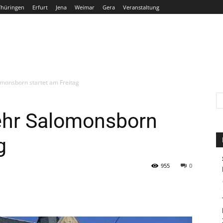
Thüringen
Erfurt
Jena
Weimar
Gera
Veranstaltung
THÜRINGEN
ERFURT
JENA
WEIMAR
GERA
omonsborn startet am Freitag
kehr Salomonsborn
g
955
0