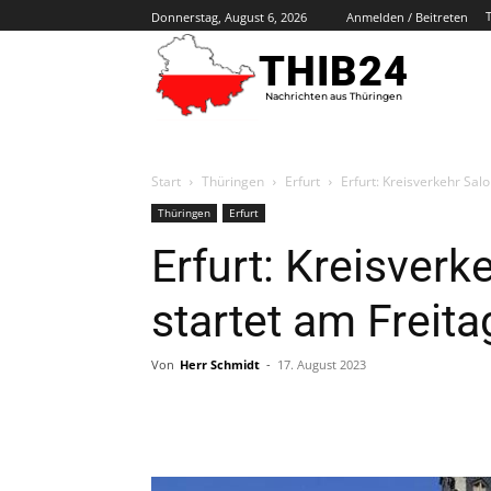
Donnerstag, August 6, 2026
Anmelden / Beitreten
THIB24
Nachrichten aus Thüringen
Start
Thüringen
Erfurt
Erfurt: Kreisverkehr Sal
Thüringen
Erfurt
Erfurt: Kreisver
startet am Freita
Von
Herr Schmidt
-
17. August 2023