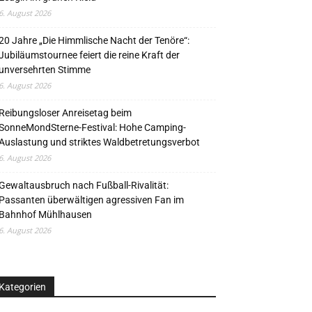
6. August 2026
20 Jahre „Die Himmlische Nacht der Tenöre“:
Jubiläumstournee feiert die reine Kraft der
unversehrten Stimme
6. August 2026
Reibungsloser Anreisetag beim
SonneMondSterne-Festival: Hohe Camping-
Auslastung und striktes Waldbetretungsverbot
6. August 2026
Gewaltausbruch nach Fußball-Rivalität:
Passanten überwältigen agressiven Fan im
Bahnhof Mühlhausen
6. August 2026
Kategorien