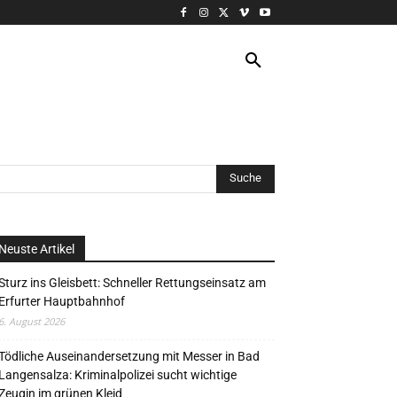
VERANSTALTUNG
MORE
Neuste Artikel
Sturz ins Gleisbett: Schneller Rettungseinsatz am
Erfurter Hauptbahnhof
6. August 2026
Tödliche Auseinandersetzung mit Messer in Bad
Langensalza: Kriminalpolizei sucht wichtige
Zeugin im grünen Kleid