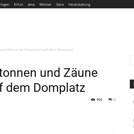
ringen
Erfurt
Jena
Weimar
Gera
Veranstaltung
THÜRINGEN
ERFURT
JENA
WEIMAR
GERA
n und Zäune bei Konzerten auf dem Domplatz
ltonnen und Zäune
uf dem Domplatz
904
0