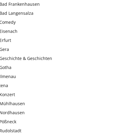
Bad Frankenhausen
Bad Langensalza
Comedy
Eisenach
Erfurt
Gera
Geschichte & Geschichten
Gotha
Ilmenau
Jena
Konzert
Mühlhausen
Nordhausen
Pößneck
Rudolstadt