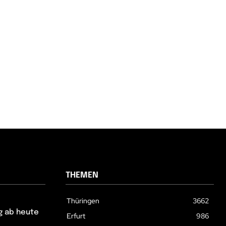
THEMEN
Thüringen
3662
g ab heute
Erfurt
986