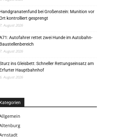
Handgranatenfund bei Großenstein: Munition vor
Ort kontrolliert gesprengt
7. August 2026
A71: Autofahrer rettet zwei Hunde im Autobahn-
Baustellenbereich
7. August 2026
Sturz ins Gleisbett: Schneller Rettungseinsatz am
Erfurter Hauptbahnhof
6. August 2026
Kategorien
Allgemein
Altenburg
Arnstadt