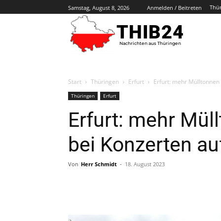
Thü
Samstag, August 8, 2026
Anmelden / Beitreten
THIB24
Nachrichten aus Thüringen
Start
Thüringen
Erfurt
Erfurt: mehr Mülltonne
Thüringen
Erfurt
Erfurt: mehr Mül
bei Konzerten a
Von
Herr Schmidt
-
18. August 2023