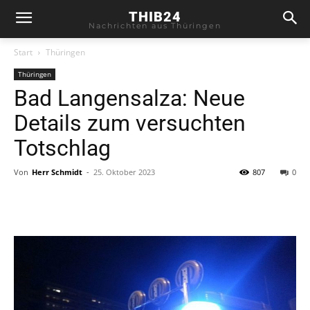
THIB24
Nachrichten aus Thüringen
Start
Thüringen
Thüringen
Bad Langensalza: Neue
Details zum versuchten
Totschlag
Von
Herr Schmidt
-
25. Oktober 2023
807
0