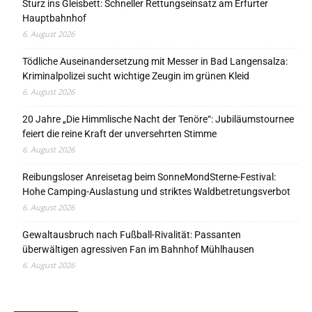
Sturz ins Gleisbett: Schneller Rettungseinsatz am Erfurter
Hauptbahnhof
6. August 2026
Tödliche Auseinandersetzung mit Messer in Bad Langensalza:
Kriminalpolizei sucht wichtige Zeugin im grünen Kleid
6. August 2026
20 Jahre „Die Himmlische Nacht der Tenöre“: Jubiläumstournee
feiert die reine Kraft der unversehrten Stimme
6. August 2026
Reibungsloser Anreisetag beim SonneMondSterne-Festival:
Hohe Camping-Auslastung und striktes Waldbetretungsverbot
6. August 2026
Gewaltausbruch nach Fußball-Rivalität: Passanten
überwältigen agressiven Fan im Bahnhof Mühlhausen
6. August 2026