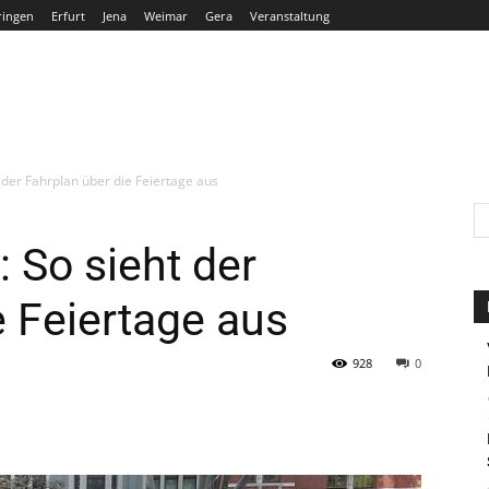
ringen
Erfurt
Jena
Weimar
Gera
Veranstaltung
THÜRINGEN
ERFURT
JENA
WEIMAR
GERA
 der Fahrplan über die Feiertage aus
 So sieht der
e Feiertage aus
928
0