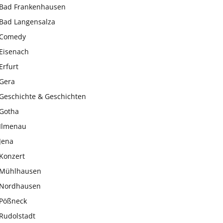
Bad Frankenhausen
Bad Langensalza
Comedy
Eisenach
Erfurt
Gera
Geschichte & Geschichten
Gotha
Ilmenau
Jena
Konzert
Mühlhausen
Nordhausen
Pößneck
Rudolstadt