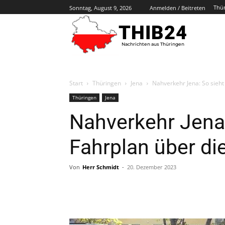
Thü
Sonntag, August 9, 2026
Anmelden / Beitreten
THIB24
Nachrichten aus Thüringen
Start
Thüringen
Jena
Nahverkehr Jena: So sieht
Thüringen
Jena
Nahverkehr Jena:
Fahrplan über di
Von
Herr Schmidt
-
20. Dezember 2023