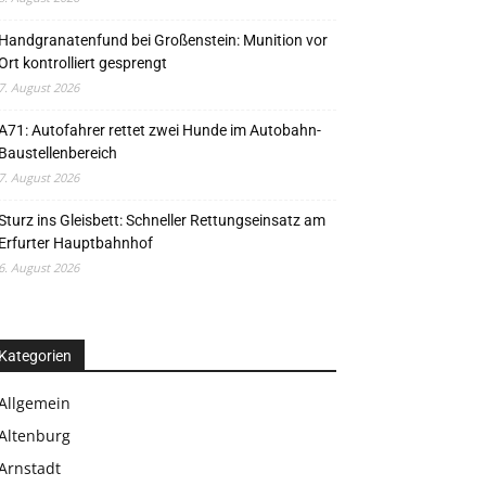
Handgranatenfund bei Großenstein: Munition vor
Ort kontrolliert gesprengt
7. August 2026
A71: Autofahrer rettet zwei Hunde im Autobahn-
Baustellenbereich
7. August 2026
Sturz ins Gleisbett: Schneller Rettungseinsatz am
Erfurter Hauptbahnhof
6. August 2026
Kategorien
Allgemein
Altenburg
Arnstadt