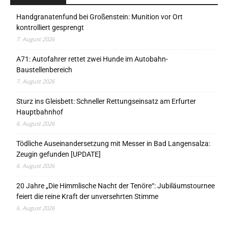
Handgranatenfund bei Großenstein: Munition vor Ort
kontrolliert gesprengt
7. August 2026
A71: Autofahrer rettet zwei Hunde im Autobahn-
Baustellenbereich
7. August 2026
Sturz ins Gleisbett: Schneller Rettungseinsatz am Erfurter
Hauptbahnhof
6. August 2026
Tödliche Auseinandersetzung mit Messer in Bad Langensalza:
Zeugin gefunden [UPDATE]
6. August 2026
20 Jahre „Die Himmlische Nacht der Tenöre“: Jubiläumstournee
feiert die reine Kraft der unversehrten Stimme
6. August 2026