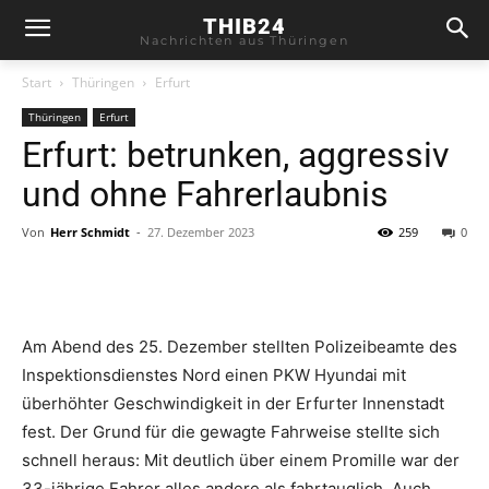
THIB24
Nachrichten aus Thüringen
Start
Thüringen
Erfurt
Thüringen
Erfurt
Erfurt: betrunken, aggressiv
und ohne Fahrerlaubnis
Von
Herr Schmidt
-
27. Dezember 2023
259
0
Am Abend des 25. Dezember stellten Polizeibeamte des
Inspektionsdienstes Nord einen PKW Hyundai mit
überhöhter Geschwindigkeit in der Erfurter Innenstadt
fest. Der Grund für die gewagte Fahrweise stellte sich
schnell heraus: Mit deutlich über einem Promille war der
33-jährige Fahrer alles andere als fahrtauglich. Auch