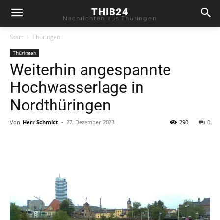
THIB24
Nachrichten aus Thüringen
Start
Thüringen
Thüringen
Weiterhin angespannte
Hochwasserlage in
Nordthüringen
Von
Herr Schmidt
-
27. Dezember 2023
290
0