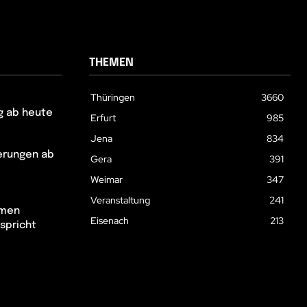
THEMEN
Thüringen
3660
g ab heute
Erfurt
985
Jena
834
erungen ab
Gera
391
Weimar
347
Veranstaltung
241
hmen
Eisenach
213
spricht