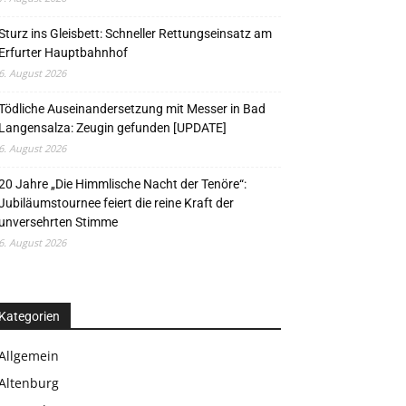
Sturz ins Gleisbett: Schneller Rettungseinsatz am
Erfurter Hauptbahnhof
6. August 2026
Tödliche Auseinandersetzung mit Messer in Bad
Langensalza: Zeugin gefunden [UPDATE]
6. August 2026
20 Jahre „Die Himmlische Nacht der Tenöre“:
Jubiläumstournee feiert die reine Kraft der
unversehrten Stimme
6. August 2026
Kategorien
Allgemein
Altenburg