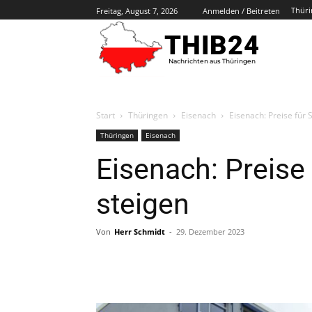
Thüri
Freitag, August 7, 2026
Anmelden / Beitreten
THIB24
Nachrichten aus Thüringen
Start
Thüringen
Eisenach
Eisenach: Preise für 
Thüringen
Eisenach
Eisenach: Preise
steigen
Von
Herr Schmidt
-
29. Dezember 2023