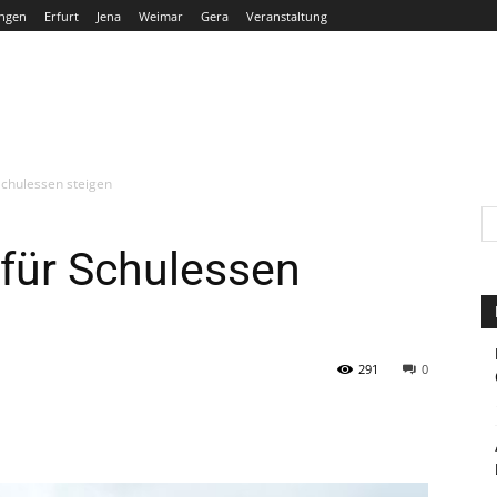
ngen
Erfurt
Jena
Weimar
Gera
Veranstaltung
THÜRINGEN
ERFURT
JENA
WEIMAR
GERA
Schulessen steigen
 für Schulessen
291
0