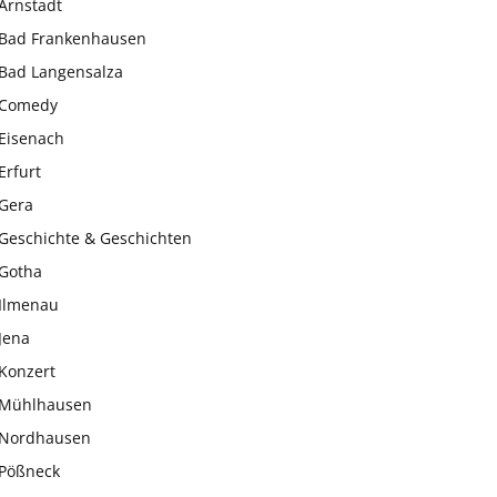
Arnstadt
Bad Frankenhausen
Bad Langensalza
Comedy
Eisenach
Erfurt
Gera
Geschichte & Geschichten
Gotha
Ilmenau
Jena
Konzert
Mühlhausen
Nordhausen
Pößneck