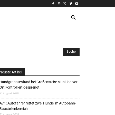
VERANSTALTUNG
MORE
Neuste Artikel
Handgranatenfund bei Großenstein: Munition vor
Ort kontrolliert gesprengt
7. August 2026
A71: Autofahrer rettet zwei Hunde im Autobahn-
Baustellenbereich
7. August 2026