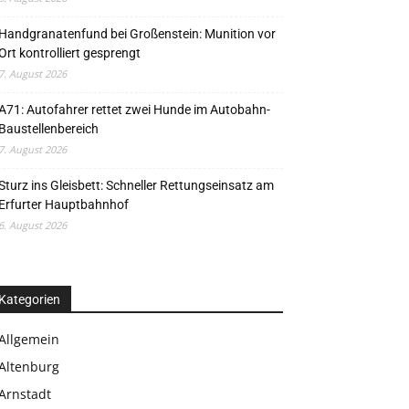
Handgranatenfund bei Großenstein: Munition vor
Ort kontrolliert gesprengt
7. August 2026
A71: Autofahrer rettet zwei Hunde im Autobahn-
Baustellenbereich
7. August 2026
Sturz ins Gleisbett: Schneller Rettungseinsatz am
Erfurter Hauptbahnhof
6. August 2026
Kategorien
Allgemein
Altenburg
Arnstadt