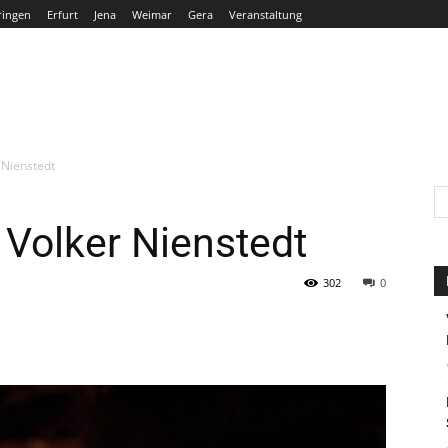
ringen
Erfurt
Jena
Weimar
Gera
Veranstaltung
THÜRINGEN
ERFURT
JENA
WEIMAR
GERA
 Nienstedt
 Volker Nienstedt
302
0