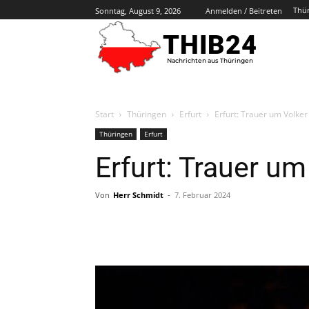
Thü
Sonntag, August 9, 2026
Anmelden / Beitreten
THIB24
Nachrichten aus Thüringen
Start
Thüringen
Erfurt
Erfurt: Trauer um Volker
Thüringen
Erfurt
Erfurt: Trauer um
Von
Herr Schmidt
-
7. Februar 2024