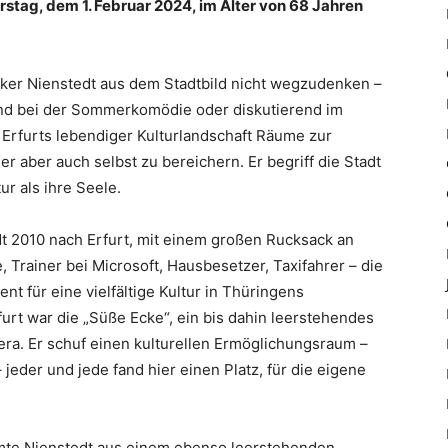
stag, dem 1. Februar 2024, im Alter von 68 Jahren
olker Nienstedt aus dem Stadtbild nicht wegzudenken –
tend bei der Sommerkomödie oder diskutierend im
l, Erfurts lebendiger Kulturlandschaft Räume zur
er aber auch selbst zu bereichern. Er begriff die Stadt
r als ihre Seele.
 2010 nach Erfurt, mit einem großen Rucksack an
, Trainer bei Microsoft, Hausbesetzer, Taxifahrer – die
t für eine vielfältige Kultur in Thüringens
furt war die „Süße Ecke“, ein bis dahin leerstehendes
a. Er schuf einen kulturellen Ermöglichungsraum –
eder und jede fand hier einen Platz, für die eigene
mte Nienstedt aus einem ebenso leerstehenden