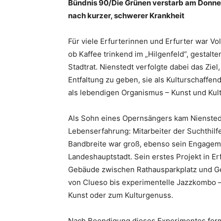
Bündnis 90/Die Grünen verstarb am Donner
nach kurzer, schwerer Krankheit
Für viele Erfurterinnen und Erfurter war V
ob Kaffee trinkend im „Hilgenfeld“, gestal
Stadtrat. Nienstedt verfolgte dabei das Zie
Entfaltung zu geben, sie als Kulturschaffend
als lebendigen Organismus – Kunst und Kultu
Als Sohn eines Opernsängers kam Nienstedt
Lebenserfahrung: Mitarbeiter der Suchthilfe
Bandbreite war groß, ebenso sein Engagemen
Landeshauptstadt. Sein erstes Projekt in Er
Gebäude zwischen Rathausparkplatz und Ger
von Clueso bis experimentelle Jazzkombo – j
Kunst oder zum Kulturgenuss.
Nach Beendigung dieses Experimentes for