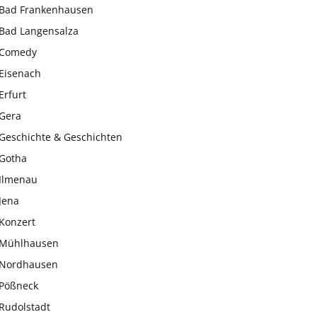
Bad Frankenhausen
Bad Langensalza
Comedy
Eisenach
Erfurt
Gera
Geschichte & Geschichten
Gotha
Ilmenau
Jena
Konzert
Mühlhausen
Nordhausen
Pößneck
Rudolstadt