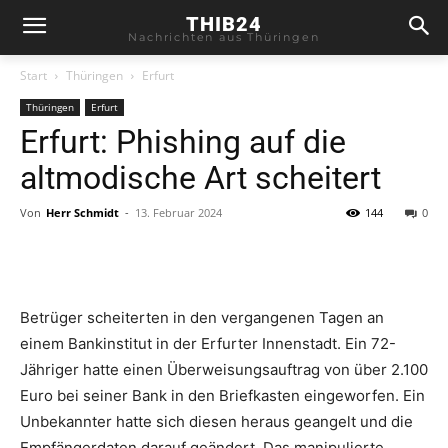
THIB24
Nachrichten aus Thüringen
Start
Thüringen
Erfurt
Thüringen
Erfurt
Erfurt: Phishing auf die
altmodische Art scheitert
Von
Herr Schmidt
-
13. Februar 2024
144
0
Betrüger scheiterten in den vergangenen Tagen an
einem Bankinstitut in der Erfurter Innenstadt. Ein 72-
Jähriger hatte einen Überweisungsauftrag von über 2.100
Euro bei seiner Bank in den Briefkasten eingeworfen. Ein
Unbekannter hatte sich diesen heraus geangelt und die
Empfängerdaten darauf geändert. Das manipulierte