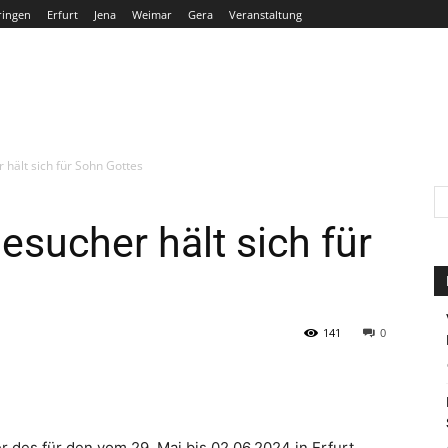
ringen
Erfurt
Jena
Weimar
Gera
Veranstaltung
THÜRINGEN
ERFURT
JENA
WEIMAR
GERA
 hält sich für Sohn Gottes
esucher hält sich für
141
0
r des für den vom 29. Mai bis 02.06.2024 in Erfurt