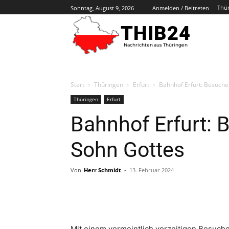
Thü
Sonntag, August 9, 2026
Anmelden / Beitreten
THIB24
Nachrichten aus Thüringen
Start
Thüringen
Erfurt
Bahnhof Erfurt: Besucher
Thüringen
Erfurt
Bahnhof Erfurt: B
Sohn Gottes
Von
Herr Schmidt
-
13. Februar 2024
Mit einem vermeintlich vorzeitigen Besuche