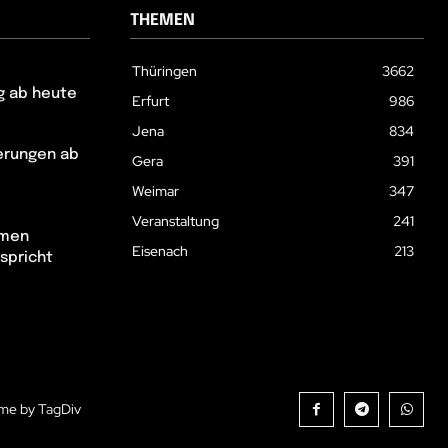
THEMEN
Thüringen
3662
g ab heute
Erfurt
986
Jena
834
erungen ab
Gera
391
Weimar
347
Veranstaltung
241
hmen
Eisenach
213
spricht
me by TagDiv