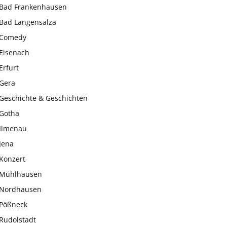
Bad Frankenhausen
Bad Langensalza
Comedy
Eisenach
Erfurt
Gera
Geschichte & Geschichten
Gotha
Ilmenau
Jena
Konzert
Mühlhausen
Nordhausen
Pößneck
Rudolstadt