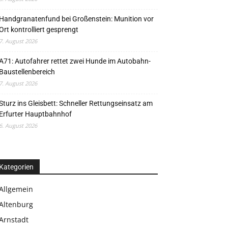
Handgranatenfund bei Großenstein: Munition vor
Ort kontrolliert gesprengt
7. August 2026
A71: Autofahrer rettet zwei Hunde im Autobahn-
Baustellenbereich
7. August 2026
Sturz ins Gleisbett: Schneller Rettungseinsatz am
Erfurter Hauptbahnhof
6. August 2026
Kategorien
Allgemein
Altenburg
Arnstadt