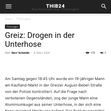
THIB24
Nachrichten aus Thüringen
Start
Thüringen
Thüringen
Greiz: Drogen in der
Unterhose
Von
Herr Schmidt
-
4. März 2024
173
0
Am Samtag gegen 18:45 Uhr wurde ein 19-jähriger Mann
am Kaufland-Markt in der Greizer August-Bebel-Straße
von der Polizei kontrolliert. Auf die Frage nach
verbotenen Gegenständen, zog der junge Mann eine
Aluminiumkugel aus seiner Unterhose, in der sich eine
Konsumeinheit Marihuana befand. Das Betäubungsmittel