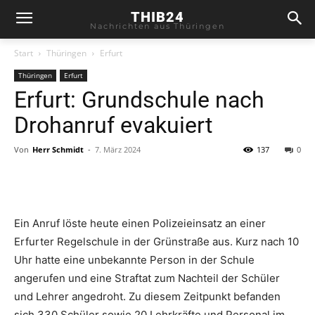
THIB24
Nachrichten aus Thüringen
Start
Thüringen
Erfurt
Thüringen
Erfurt
Erfurt: Grundschule nach
Drohanruf evakuiert
Von
Herr Schmidt
-
7. März 2024
137
0
Ein Anruf löste heute einen Polizeieinsatz an einer
Erfurter Regelschule in der Grünstraße aus. Kurz nach 10
Uhr hatte eine unbekannte Person in der Schule
angerufen und eine Straftat zum Nachteil der Schüler
und Lehrer angedroht. Zu diesem Zeitpunkt befanden
sich 330 Schüler sowie 20 Lehrkräfte und Personal im