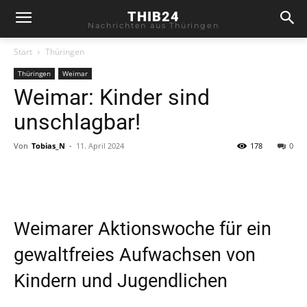
THIB24
Nachrichten aus Thüringen
Start
Thüringen
Thüringen
Weimar
Weimar: Kinder sind
unschlagbar!
Von
Tobias_N
-
11. April 2024
178
0
Weimarer Aktionswoche für ein
gewaltfreies Aufwachsen von
Kindern und Jugendlichen