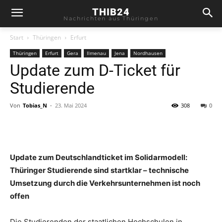
THIB24
Nachrichten aus Thüringen
Start
Thüringen
Erfurt
Thüringen
Erfurt
Gera
Ilmenau
Jena
Nordhausen
Update zum D-Ticket für
Studierende
Von
Tobias_N
-
23. Mai 2024
308
0
Update zum Deutschlandticket im Solidarmodell:
Thüringer Studierende sind startklar – technische
Umsetzung durch die Verkehrsunternehmen ist noch
offen
Die Studierenden der staatlichen Hochschulen in