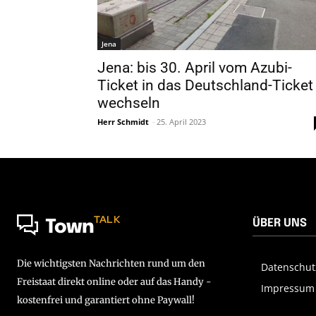
Jena
Jena: bis 30. April vom Azubi-
Ticket in das Deutschland-Ticket
wechseln
Herr Schmidt
-
25. April 2023
TALK
ÜBER UNS
Town
Die wichtigsten Nachrichten rund um den
Datenschut
Freistaat direkt online oder auf das Handy -
Impressum
kostenfrei und garantiert ohne Paywall!