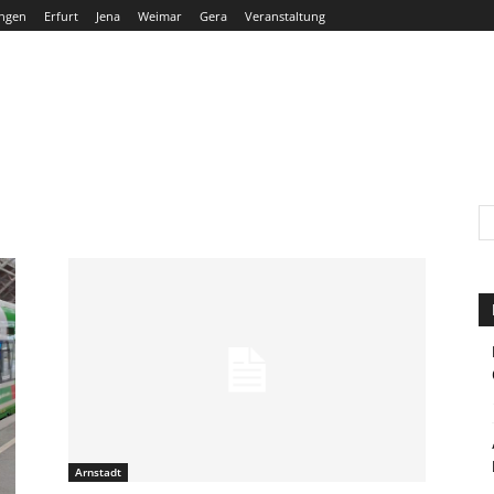
ngen
Erfurt
Jena
Weimar
Gera
Veranstaltung
THÜRINGEN
ERFURT
JENA
WEIMAR
GERA
Arnstadt