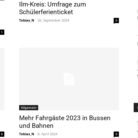
Ilm-Kreis: Umfrage zum
Schülerferienticket
Tobias_N
-
26. September 2024
0
1
Allgemein
Mehr Fahrgäste 2023 in Bussen
und Bahnen
Tobias_N
-
8. April 2024
0
0