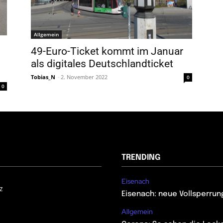
Allgemein
49-Euro-Ticket kommt im Januar
als digitales Deutschlandticket
Tobias_N
-
2. November 2022
0
0
TRENDING
Eisenach
z
Eisenach: neue Vollsperrun
Allgemein