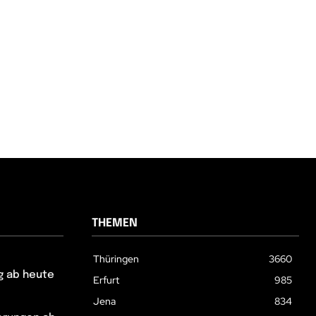
THEMEN
Thüringen
3660
g ab heute
Erfurt
985
Jena
834