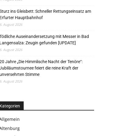
Sturz ins Gleisbett: Schneller Rettungseinsatz am
Erfurter Hauptbahnhof
6. August 2026
Tödliche Auseinandersetzung mit Messer in Bad
Langensalza: Zeugin gefunden [UPDATE]
6. August 2026
20 Jahre „Die Himmlische Nacht der Tenöre“:
Jubiläumstournee feiert die reine Kraft der
unversehrten Stimme
6. August 2026
Kategorien
Allgemein
Altenburg