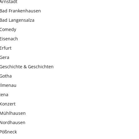
Arnstadt
Bad Frankenhausen
Bad Langensalza
Comedy
Eisenach
Erfurt
Gera
Geschichte & Geschichten
Gotha
Ilmenau
Jena
Konzert
Mühlhausen
Nordhausen
Pößneck