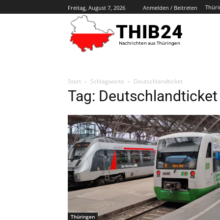
Thüri
Freitag, August 7, 2026
Anmelden / Beitreten
THIB24
Nachrichten aus Thüringen
Start
Schlagworte
Deutschlandticket
Tag: Deutschlandticket
Thüringen