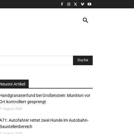
VERANSTALTUNG
MORE
Neuste Artikel
Handgranatenfund bei Großenstein: Munition vor
Ort kontrolliert gesprengt
7. August 2026
A71: Autofahrer rettet zwei Hunde im Autobahn-
Baustellenbereich
7. August 2026