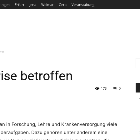
ringen
Erfurt
Jena
Weimar
Gera
Veranstaltung
THÜRINGEN
ERFURT
JENA
WEIMAR
GERA
fen
ise betroffen
173
0
n in Forschung, Lehre und Krankenversorgung viele
nderaufgaben. Dazu gehören unter anderem eine