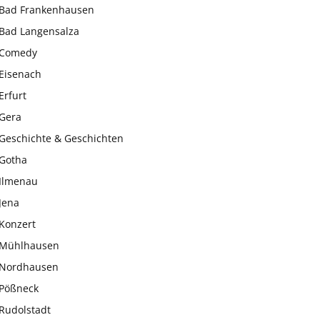
Bad Frankenhausen
Bad Langensalza
Comedy
Eisenach
Erfurt
Gera
Geschichte & Geschichten
Gotha
Ilmenau
Jena
Konzert
Mühlhausen
Nordhausen
Pößneck
Rudolstadt