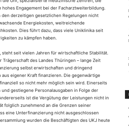
 die Uhr, spezialisierte medizinische Zentren, die
n hohes Engagement bei der Facharztweiterbildung.
 den derzeitigen gesetzlichen Regelungen nicht
wachsende Energiekosten, weitreichende
kosten. Dies führt dazu, dass viele Uniklinika seit
rigkeiten zu kämpfen haben.
teht seit vielen Jahren für wirtschaftliche Stabilität.
er Trägerschaft des Landes Thüringen – lange Zeit
nanzierung selbst erwirtschaften und dringend
aus eigener Kraft finanzieren. Die gegenwärtige
finanziell so nicht mehr möglich sein wird. Einerseits
n und gestiegene Personalausgaben in Folge der
Andererseits ist die Vergütung der Leistungen nicht in
t folglich zunehmend an die Grenzen seiner
ass eine Unterfinanzierung nicht ausgeschlossen
versammlung wurden die Beschäftigten des UKJ heute