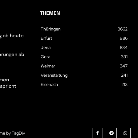
THEMEN
Thüringen
3662
g ab heute
Erfurt
986
Jena
834
erungen ab
Gera
391
Weimar
347
Veranstaltung
241
hmen
Eisenach
213
spricht
me by TagDiv