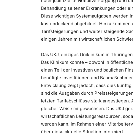
hochqualifizierte Notfallversorgung rund um
Behandlung seltener Erkrankungen oder ei
Diese wichtigen Systemaufgaben werden in
kostendeckend abgebildet. Hinzu kommen 
Tarifsteigerungen und weiter steigende Sach
einigen Jahren mit wirtschaftlichen Schwie
Das UKJ, einziges Uniklinikum in Thüringen, s
Das Klinikum konnte – obwohl in öffentlich
einen Teil der investiven und baulichen Fi
benötigte Investitionen und Baumaßnahmen 
Entwicklung zeigt jedoch, dass dies künftig 
sind die Ausgaben durch Preissteigerunge
letzten Tarifabschlüsse stark angestiegen. 
gleicher Weise mitgewachsen. Das UKJ gerä
wirtschaftlichen Leistungsressourcen, sod
werden kann. Im Rahmen einer Mitarbeiter
über diese aktuelle Situation informiert.