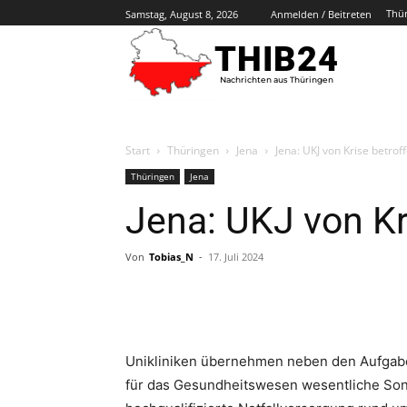
Thü
Samstag, August 8, 2026
Anmelden / Beitreten
THIB24
Nachrichten aus Thüringen
Start
Thüringen
Jena
Jena: UKJ von Krise betrof
Thüringen
Jena
Jena: UKJ von Kr
Von
Tobias_N
-
17. Juli 2024
Unikliniken übernehmen neben den Aufgabe
für das Gesundheitswesen wesentliche So