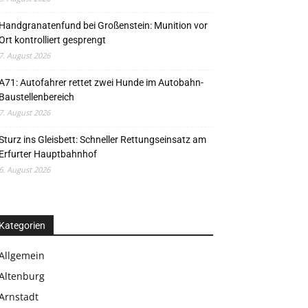
Handgranatenfund bei Großenstein: Munition vor
Ort kontrolliert gesprengt
7. August 2026
A71: Autofahrer rettet zwei Hunde im Autobahn-
Baustellenbereich
7. August 2026
Sturz ins Gleisbett: Schneller Rettungseinsatz am
Erfurter Hauptbahnhof
6. August 2026
Kategorien
Allgemein
Altenburg
Arnstadt