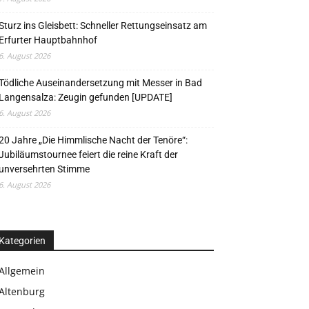
Sturz ins Gleisbett: Schneller Rettungseinsatz am
Erfurter Hauptbahnhof
6. August 2026
Tödliche Auseinandersetzung mit Messer in Bad
Langensalza: Zeugin gefunden [UPDATE]
6. August 2026
20 Jahre „Die Himmlische Nacht der Tenöre“:
Jubiläumstournee feiert die reine Kraft der
unversehrten Stimme
6. August 2026
Kategorien
Allgemein
Altenburg