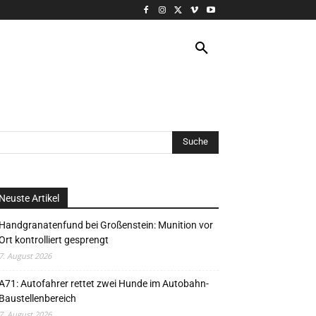
VERANSTALTUNG
MORE
Neuste Artikel
Handgranatenfund bei Großenstein: Munition vor
Ort kontrolliert gesprengt
7. August 2026
A71: Autofahrer rettet zwei Hunde im Autobahn-
Baustellenbereich
7. August 2026