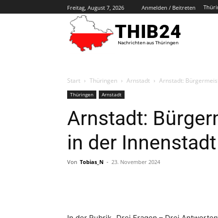
Thüri
Freitag, August 7, 2026
Anmelden / Beitreten
THIB24
Nachrichten aus Thüringen
Start
Thüringen
Arnstadt
Arnstadt: Bürgermeist
Thüringen
Arnstadt
Arnstadt: Bürgerm
in der Innenstadt
Von
Tobias_N
-
23. November 2024
In der Rubrik „Drei Fragen – Drei Antworten