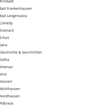
Arnstadt
Bad Frankenhausen
Bad Langensalza
Comedy
Eisenach
Erfurt
Gera
Geschichte & Geschichten
Gotha
Ilmenau
Jena
Konzert
Mühlhausen
Nordhausen
Pößneck