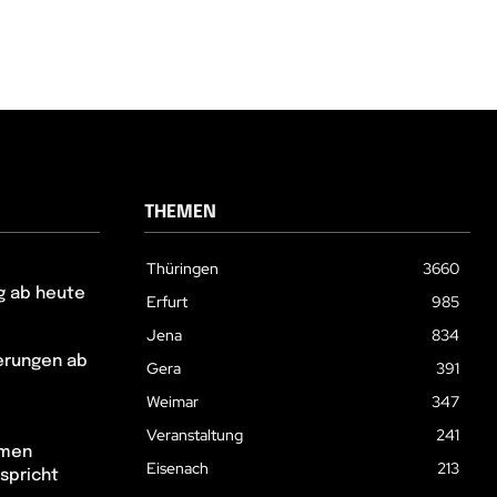
THEMEN
Thüringen
3660
g ab heute
Erfurt
985
Jena
834
erungen ab
Gera
391
Weimar
347
Veranstaltung
241
hmen
Eisenach
213
spricht