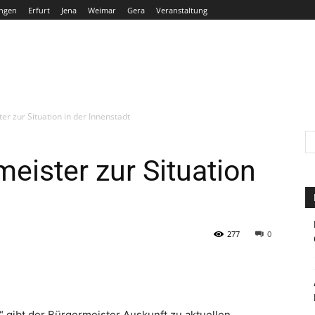
ngen
Erfurt
Jena
Weimar
Gera
Veranstaltung
THÜRINGEN
ERFURT
JENA
WEIMAR
GERA
er zur Situation in der Innenstadt
eister zur Situation
277
0
“ gibt der Bürgermeister Auskunft zu aktuellen