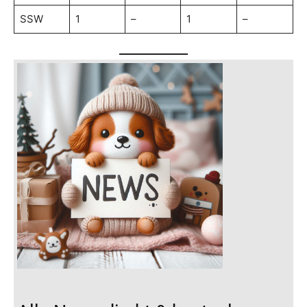
SSW
1
–
1
–