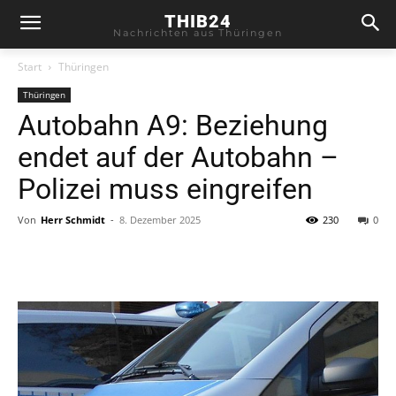
THIB24
Nachrichten aus Thüringen
Start
Thüringen
Thüringen
Autobahn A9: Beziehung
endet auf der Autobahn –
Polizei muss eingreifen
Von
Herr Schmidt
-
8. Dezember 2025
230
0