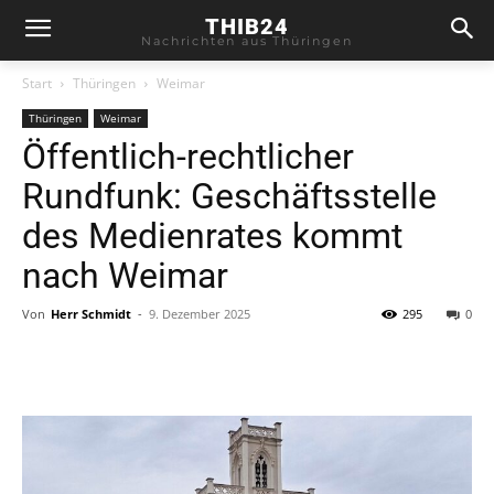
THIB24
Nachrichten aus Thüringen
Start
Thüringen
Weimar
Thüringen
Weimar
Öffentlich-rechtlicher
Rundfunk: Geschäftsstelle
des Medienrates kommt
nach Weimar
Von
Herr Schmidt
-
9. Dezember 2025
295
0