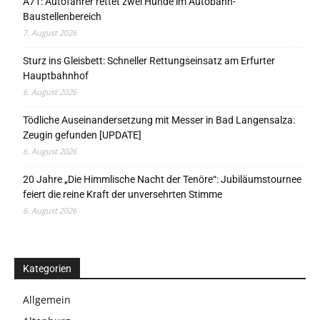
A71: Autofahrer rettet zwei Hunde im Autobahn-
Baustellenbereich
7. August 2026
Sturz ins Gleisbett: Schneller Rettungseinsatz am Erfurter
Hauptbahnhof
6. August 2026
Tödliche Auseinandersetzung mit Messer in Bad Langensalza:
Zeugin gefunden [UPDATE]
6. August 2026
20 Jahre „Die Himmlische Nacht der Tenöre“: Jubiläumstournee
feiert die reine Kraft der unversehrten Stimme
6. August 2026
Kategorien
Allgemein