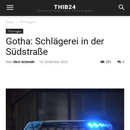
THIB24
Nachrichten aus Thüringen
Start
Thüringen
Thüringen
Gotha: Schlägerei in der
Südstraße
Von
Herr Schmidt
-
14. Dezember 2025
251
0