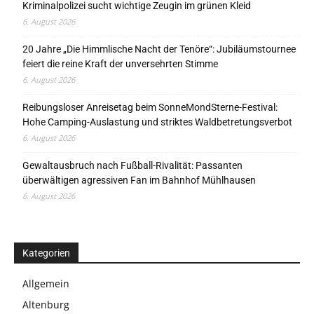
Kriminalpolizei sucht wichtige Zeugin im grünen Kleid
6. August 2026
20 Jahre „Die Himmlische Nacht der Tenöre“: Jubiläumstournee
feiert die reine Kraft der unversehrten Stimme
6. August 2026
Reibungsloser Anreisetag beim SonneMondSterne-Festival:
Hohe Camping-Auslastung und striktes Waldbetretungsverbot
6. August 2026
Gewaltausbruch nach Fußball-Rivalität: Passanten
überwältigen agressiven Fan im Bahnhof Mühlhausen
6. August 2026
Kategorien
Allgemein
Altenburg