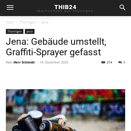
THIB24
Nachrichten aus Thüringen
Start
Thüringen
Jena
Thüringen
Jena
Jena: Gebäude umstellt,
Graffiti-Sprayer gefasst
Von
Herr Schmidt
-
14. Dezember 2025
214
0