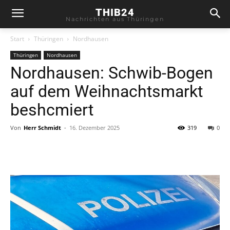
THIB24
Nachrichten aus Thüringen
Start
Thüringen
Nordhausen
Thüringen
Nordhausen
Nordhausen: Schwib-Bogen
auf dem Weihnachtsmarkt
beshcmiert
Von
Herr Schmidt
-
16. Dezember 2025
319
0