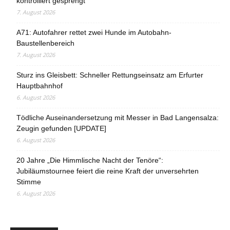
kontrolliert gesprengt
7. August 2026
A71: Autofahrer rettet zwei Hunde im Autobahn-
Baustellenbereich
7. August 2026
Sturz ins Gleisbett: Schneller Rettungseinsatz am Erfurter
Hauptbahnhof
6. August 2026
Tödliche Auseinandersetzung mit Messer in Bad Langensalza:
Zeugin gefunden [UPDATE]
6. August 2026
20 Jahre „Die Himmlische Nacht der Tenöre“:
Jubiläumstournee feiert die reine Kraft der unversehrten
Stimme
6. August 2026