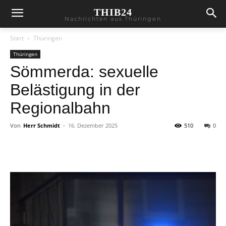
THIB24
Nachrichten aus Thüringen
Start
Thüringen
Thüringen
Sömmerda: sexuelle
Belästigung in der
Regionalbahn
Von
Herr Schmidt
-
16. Dezember 2025
510
0