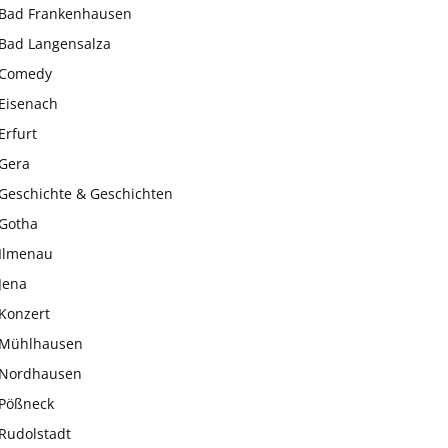
Bad Frankenhausen
Bad Langensalza
Comedy
Eisenach
Erfurt
Gera
Geschichte & Geschichten
Gotha
Ilmenau
Jena
Konzert
Mühlhausen
Nordhausen
Pößneck
Rudolstadt