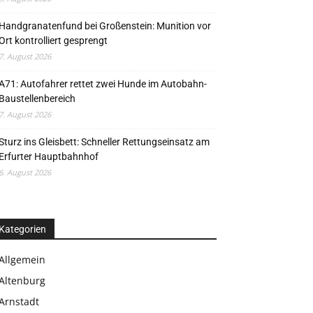
Handgranatenfund bei Großenstein: Munition vor
Ort kontrolliert gesprengt
7. August 2026
A71: Autofahrer rettet zwei Hunde im Autobahn-
Baustellenbereich
7. August 2026
Sturz ins Gleisbett: Schneller Rettungseinsatz am
Erfurter Hauptbahnhof
6. August 2026
Kategorien
Allgemein
Altenburg
Arnstadt