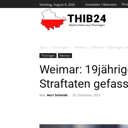
Thü
Samstag, August 8, 2026
Anmelden / Beitreten
THIB24
Nachrichten aus Thüringen
Start
Thüringen
Weimar
Weimar: 19jähriger na
Thüringen
Weimar
Weimar: 19jähri
Straftaten gefass
Von
Herr Schmidt
-
29. Dezember 2025