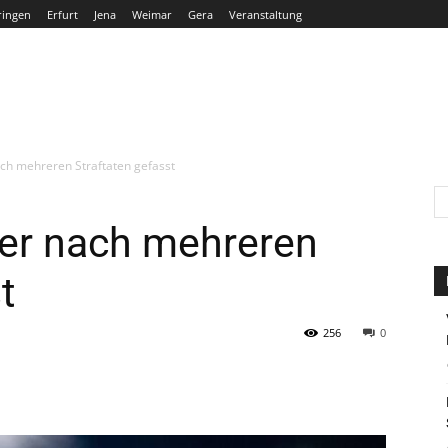
ringen
Erfurt
Jena
Weimar
Gera
Veranstaltung
THÜRINGEN
ERFURT
JENA
WEIMAR
GERA
ch mehreren Straftaten gefasst
ger nach mehreren
t
256
0