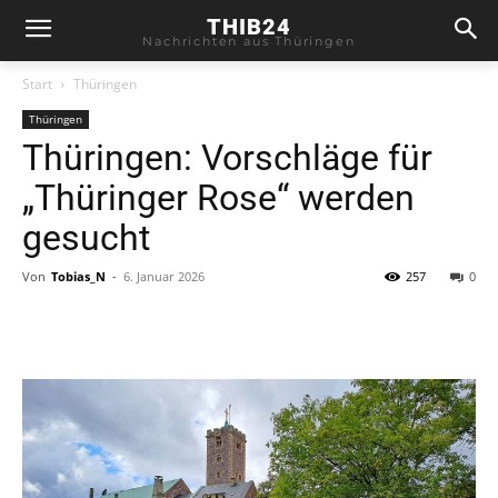
THIB24
Nachrichten aus Thüringen
Start
Thüringen
Thüringen
Thüringen: Vorschläge für
„Thüringer Rose“ werden
gesucht
Von
Tobias_N
-
6. Januar 2026
257
0