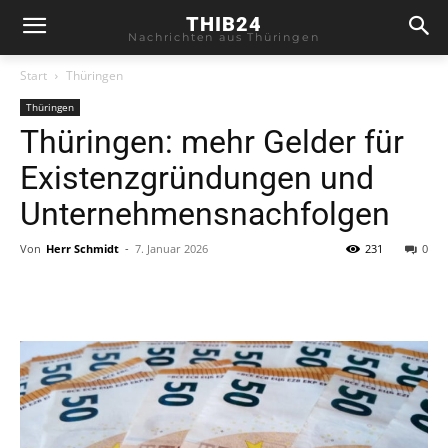
THIB24
Nachrichten aus Thüringen
Start
Thüringen
Thüringen
Thüringen: mehr Gelder für
Existenzgründungen und
Unternehmensnachfolgen
Von
Herr Schmidt
-
7. Januar 2026
231
0