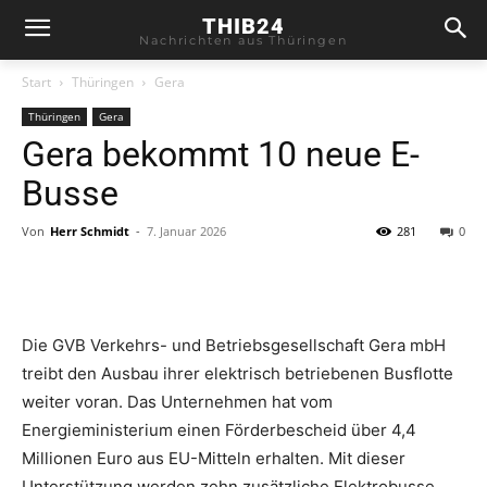
THIB24
Nachrichten aus Thüringen
Start
Thüringen
Gera
Thüringen
Gera
Gera bekommt 10 neue E-
Busse
Von
Herr Schmidt
-
7. Januar 2026
281
0
Die GVB Verkehrs- und Betriebsgesellschaft Gera mbH
treibt den Ausbau ihrer elektrisch betriebenen Busflotte
weiter voran. Das Unternehmen hat vom
Energieministerium einen Förderbescheid über 4,4
Millionen Euro aus EU-Mitteln erhalten. Mit dieser
Unterstützung werden zehn zusätzliche Elektrobusse