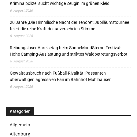
Kriminalpolizei sucht wichtige Zeugin im grünen Kleid
6. August 2026
20 Jahre „Die Himmlische Nacht der Tenöre“: Jubiläumstournee
feiert die reine Kraft der unversehrten Stimme
6. August 2026
Reibungsloser Anreisetag beim SonneMondSterne-Festival:
Hohe Camping-Auslastung und striktes Waldbetretungsverbot
6. August 2026
Gewaltausbruch nach Fußball-Rivalität: Passanten
überwältigen agressiven Fan im Bahnhof Mühlhausen
6. August 2026
Kategorien
Allgemein
Altenburg