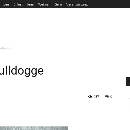
ringen
Erfurt
Jena
Weimar
Gera
Veranstaltung
THÜRINGEN
ERFURT
JENA
WEIMAR
GERA
gelassen
Bulldogge
137
0