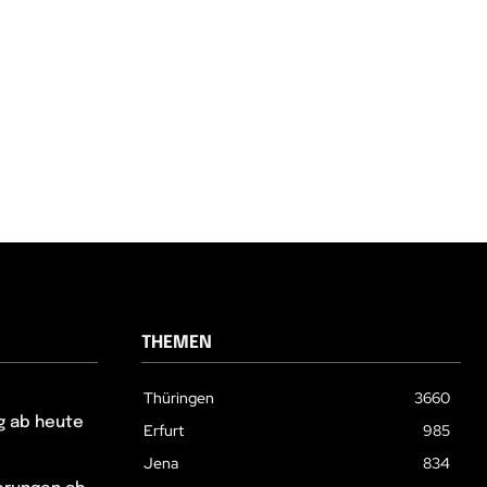
THEMEN
Thüringen
3660
g ab heute
Erfurt
985
Jena
834