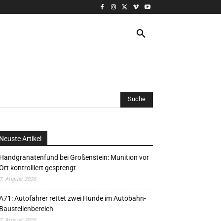
VERANSTALTUNG
MORE
Neuste Artikel
Handgranatenfund bei Großenstein: Munition vor
Ort kontrolliert gesprengt
7. August 2026
A71: Autofahrer rettet zwei Hunde im Autobahn-
Baustellenbereich
7. August 2026