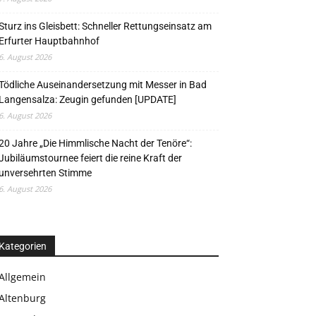
Sturz ins Gleisbett: Schneller Rettungseinsatz am
Erfurter Hauptbahnhof
6. August 2026
Tödliche Auseinandersetzung mit Messer in Bad
Langensalza: Zeugin gefunden [UPDATE]
6. August 2026
20 Jahre „Die Himmlische Nacht der Tenöre“:
Jubiläumstournee feiert die reine Kraft der
unversehrten Stimme
6. August 2026
Kategorien
Allgemein
Altenburg