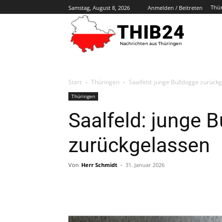
Thü
Samstag, August 8, 2026
Anmelden / Beitreten
THIB24
Nachrichten aus Thüringen
Start
Thüringen
Saalfeld: junge Bulldogge zurück
Thüringen
Saalfeld: junge 
zurückgelassen
Von
Herr Schmidt
-
31. Januar 2026