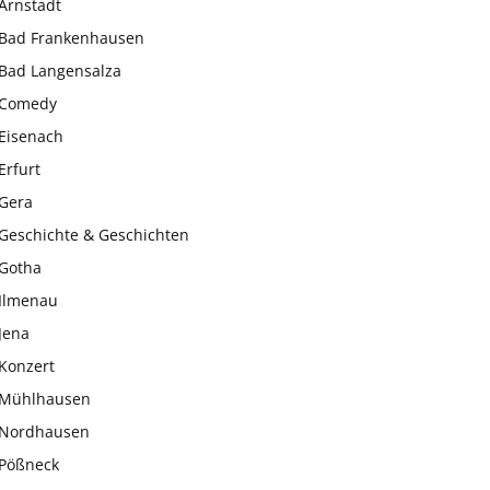
Arnstadt
Bad Frankenhausen
Bad Langensalza
Comedy
Eisenach
Erfurt
Gera
Geschichte & Geschichten
Gotha
Ilmenau
Jena
Konzert
Mühlhausen
Nordhausen
Pößneck