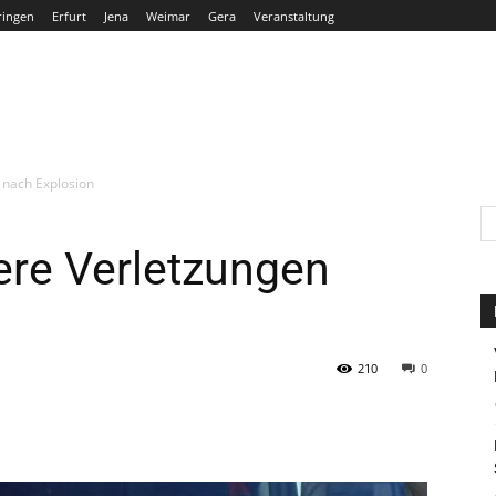
ringen
Erfurt
Jena
Weimar
Gera
Veranstaltung
THÜRINGEN
ERFURT
JENA
WEIMAR
GERA
 nach Explosion
ere Verletzungen
210
0