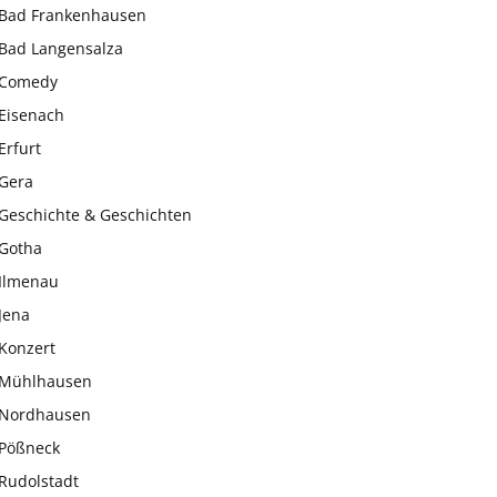
Bad Frankenhausen
Bad Langensalza
Comedy
Eisenach
Erfurt
Gera
Geschichte & Geschichten
Gotha
Ilmenau
Jena
Konzert
Mühlhausen
Nordhausen
Pößneck
Rudolstadt