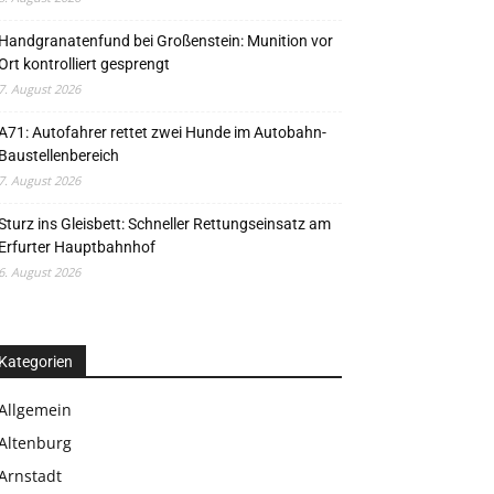
Handgranatenfund bei Großenstein: Munition vor
Ort kontrolliert gesprengt
7. August 2026
A71: Autofahrer rettet zwei Hunde im Autobahn-
Baustellenbereich
7. August 2026
Sturz ins Gleisbett: Schneller Rettungseinsatz am
Erfurter Hauptbahnhof
6. August 2026
Kategorien
Allgemein
Altenburg
Arnstadt