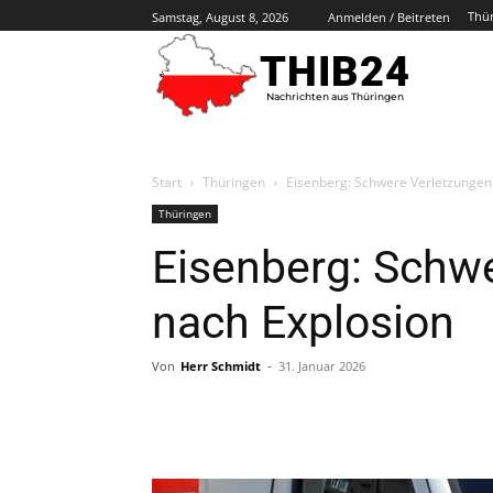
Thü
Samstag, August 8, 2026
Anmelden / Beitreten
THIB24
Nachrichten aus Thüringen
Start
Thüringen
Eisenberg: Schwere Verletzungen
Thüringen
Eisenberg: Schw
nach Explosion
Von
Herr Schmidt
-
31. Januar 2026