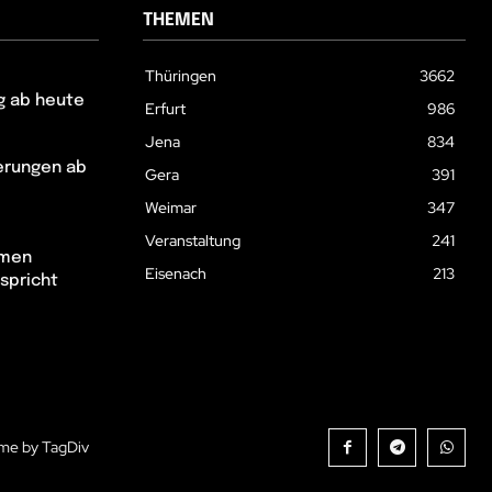
THEMEN
Thüringen
3662
g ab heute
Erfurt
986
Jena
834
erungen ab
Gera
391
Weimar
347
Veranstaltung
241
hmen
Eisenach
213
spricht
me by TagDiv