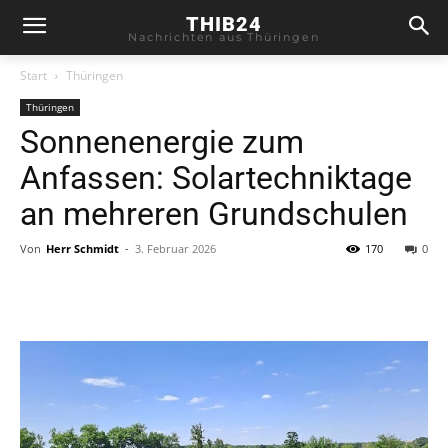
THIB24
Nachrichten aus Thüringen
Start
Thüringen
Thüringen
Sonnenenergie zum
Anfassen: Solartechniktage
an mehreren Grundschulen
Von
Herr Schmidt
-
3. Februar 2026
170
0