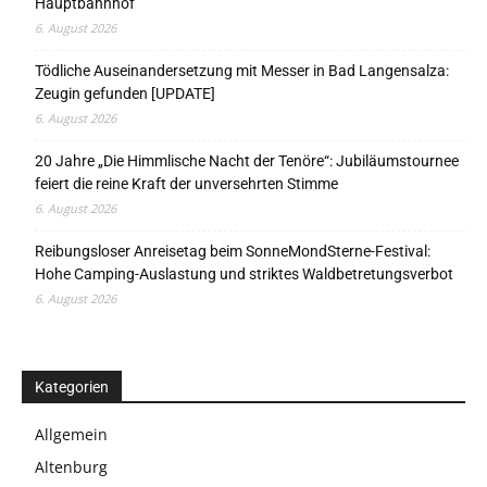
Hauptbahnhof
6. August 2026
Tödliche Auseinandersetzung mit Messer in Bad Langensalza:
Zeugin gefunden [UPDATE]
6. August 2026
20 Jahre „Die Himmlische Nacht der Tenöre“: Jubiläumstournee
feiert die reine Kraft der unversehrten Stimme
6. August 2026
Reibungsloser Anreisetag beim SonneMondSterne-Festival:
Hohe Camping-Auslastung und striktes Waldbetretungsverbot
6. August 2026
Kategorien
Allgemein
Altenburg