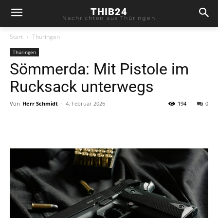
THIB24
Nachrichten aus Thüringen
Start
Thüringen
Thüringen
Sömmerda: Mit Pistole im
Rucksack unterwegs
Von
Herr Schmidt
-
4. Februar 2026
194
0