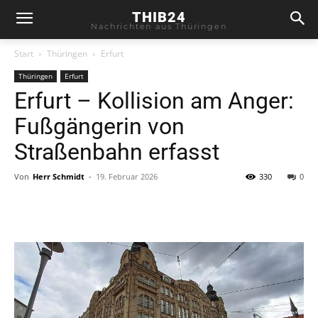
THIB24
Nachrichten aus Thüringen
Start
Thüringen
Erfurt
Thüringen
Erfurt
Erfurt – Kollision am Anger:
Fußgängerin von
Straßenbahn erfasst
Von
Herr Schmidt
-
19. Februar 2026
330
0