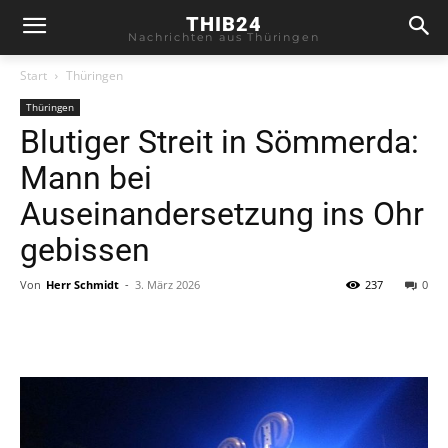
THIB24
Nachrichten aus Thüringen
Start
Thüringen
Thüringen
Blutiger Streit in Sömmerda:
Mann bei
Auseinandersetzung ins Ohr
gebissen
Von
Herr Schmidt
-
3. März 2026
237
0