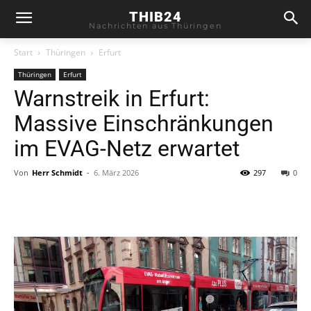
THIB24
Nachrichten aus Thüringen
Start
Thüringen
Erfurt
Thüringen
Erfurt
Warnstreik in Erfurt:
Massive Einschränkungen
im EVAG-Netz erwartet
Von
Herr Schmidt
-
6. März 2026
297
0