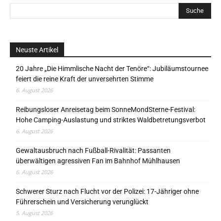
Neuste Artikel
20 Jahre „Die Himmlische Nacht der Tenöre“: Jubiläumstournee
feiert die reine Kraft der unversehrten Stimme
6. August 2026
Reibungsloser Anreisetag beim SonneMondSterne-Festival:
Hohe Camping-Auslastung und striktes Waldbetretungsverbot
6. August 2026
Gewaltausbruch nach Fußball-Rivalität: Passanten
überwältigen agressiven Fan im Bahnhof Mühlhausen
6. August 2026
Schwerer Sturz nach Flucht vor der Polizei: 17-Jähriger ohne
Führerschein und Versicherung verunglückt
5. August 2026