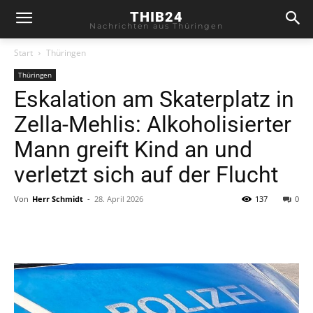
THIB24
Nachrichten aus Thüringen
Start
Thüringen
Thüringen
Eskalation am Skaterplatz in
Zella-Mehlis: Alkoholisierter
Mann greift Kind an und
verletzt sich auf der Flucht
Von
Herr Schmidt
-
28. April 2026
137
0