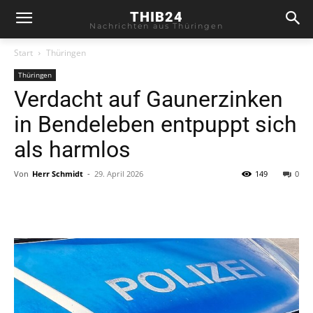
THIB24
Nachrichten aus Thüringen
Start
Thüringen
Thüringen
Verdacht auf Gaunerzinken
in Bendeleben entpuppt sich
als harmlos
Von
Herr Schmidt
-
29. April 2026
149
0