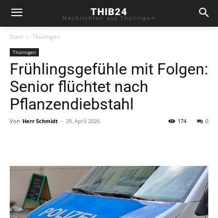
THIB24
Nachrichten aus Thüringen
Start
Thüringen
Thüringen
Frühlingsgefühle mit Folgen:
Senior flüchtet nach
Pflanzendiebstahl
Von
Herr Schmidt
-
29. April 2026
174
0