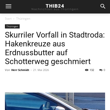
THIB24
Nachrichten aus Thüringen
Start
Thüringen
Thüringen
Skurriler Vorfall in Stadtroda:
Hakenkreuze aus
Erdnussbutter auf
Schotterweg geschmiert
Von
Herr Schmidt
-
21. Mai 2026
132
0