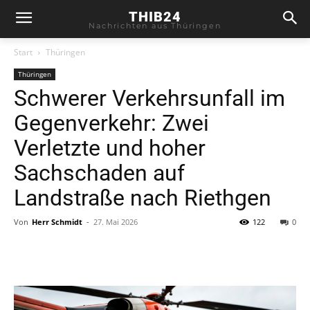
THIB24
Nachrichten aus Thüringen
Start
Thüringen
Thüringen
Schwerer Verkehrsunfall im
Gegenverkehr: Zwei
Verletzte und hoher
Sachschaden auf
Landstraße nach Riethgen
Von
Herr Schmidt
-
27. Mai 2026
122
0